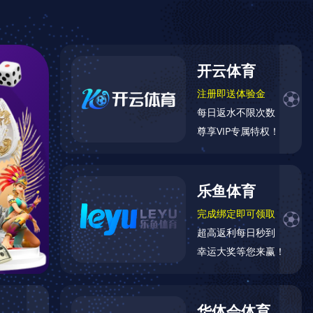
注册入口
个安全、高效、智能的体育
数百万用户的信赖与支持。
盖体育赛事、数据推送、互动
，保障在不同网络环境下依旧稳
操作，保护用户数据与平台系