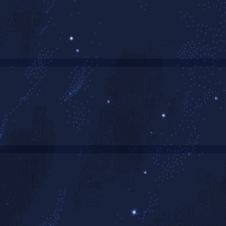
24 小时客服中心，提供多语言即时响应。 同时平台构建智能化
间享受流畅操作体验。
本地化语言与支付
ng电子游戏·(中国区)官
支持多语言切换与主流本地
实现多端同步使用，无需额
中文、马来语等界面选项，
用更便捷。
用户真实心声