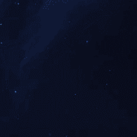
向，构建围绕服务、技术与行业规范的长效价值链，在数字体育
以技术创新为驱动
融合实时数据处理与前沿 AI 模型，提升直播服
务的智能化水平。
联系我们
快速导航