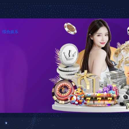
App下载
关于我们
体育热讯
ng官网，值得信赖的数字体育平台
持“以技术驱动体验、以数据构建价值”为核心理念，专注打造一
余年深耕亚洲市场，我们的服务网络覆盖多个国家与地区，赢得了
国区)官方网站
平台，我们融合全球架构与赛事数据接口，构建覆
持 PC、H5、APP 多端接入，并配备防劫持机制与加速网络
重加密机制、AI 风控体系与实时监测模块，自动识别潜在异常
过银行级加密协议处理，确保每一次使用都安全可靠。