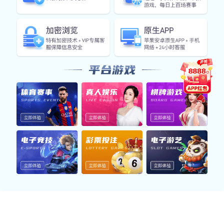
数据安全护盾
ng官网以严谨的数据加密体系构建平台安全屏障，确保用户
访问、操作、交互等环节的数据隐私始终处于安全状态。
银行级加密
数据经SSL/TLS协议全程加密，避免内容被截取或篡改。